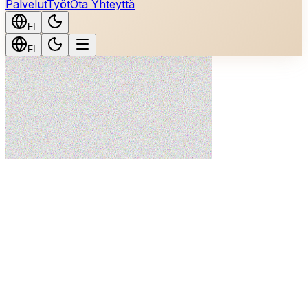
Palvelut
Työt
Ota Yhteyttä
FI
FI